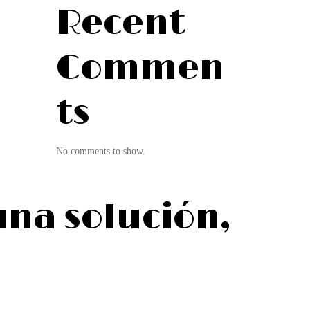
Recent
Commen
ts
No comments to show.
na solución,